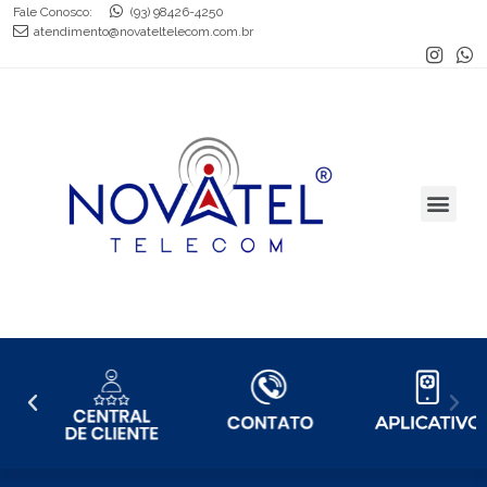
Fale Conosco:
(93) 98426-4250
atendimento@novateltelecom.com.br