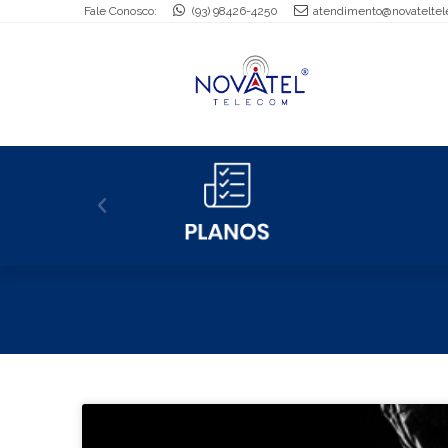
Fale Conosco:
(93) 98426-4250
atendimento@novateltel