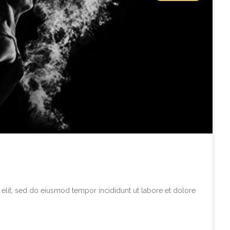
elit, sed do eiusmod tempor incididunt ut labore et dolore