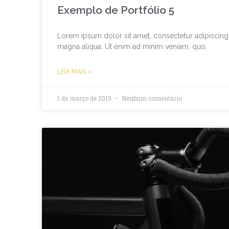
Exemplo de Portfólio 5
Lorem ipsum dolor sit amet, consectetur adipiscing 
magna aliqua. Ut enim ad minim veniam, quis
LEIA MAIS »
1 de março de 2019
Nenhum comentário